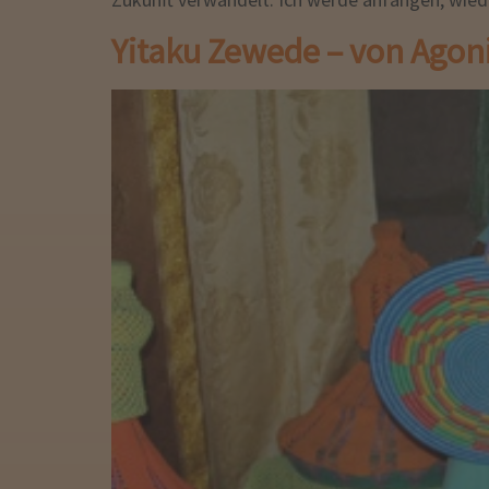
Yitaku Zewede – von Agon