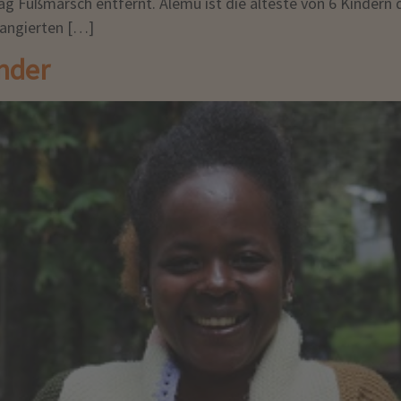
g Fußmarsch entfernt. Alemu ist die älteste von 6 Kindern de
rangierten […]
nder