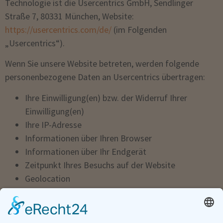
Technologie ist die Usercentrics GmbH, Sendlinger
Straße 7, 80331 München, Website:
https://usercentrics.com/de/
(im Folgenden
„Usercentrics“).
Wenn Sie unsere Website betreten, werden folgende
personenbezogene Daten an Usercentrics übertragen:
Ihre Einwilligung(en) bzw. der Widerruf Ihrer
Einwilligung(en)
Ihre IP-Adresse
Informationen über Ihren Browser
Informationen über Ihr Endgerät
Zeitpunkt Ihres Besuchs auf der Website
Geolocation
Des Weiteren speichert Usercentrics ein Cookie in Ihrem
Browser, um Ihnen die erteilten Einwilligungen bzw.
deren Widerruf zuordnen zu können. Die so erfassten