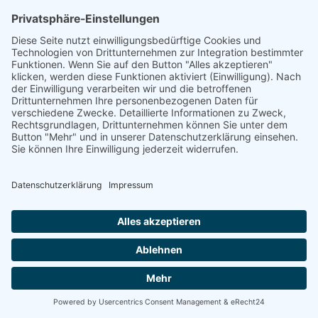
Daten werden gespeichert, bis Sie uns zur Löschung
auffordern, das Usercentrics-Cookie selbst löschen oder
der Zweck für die Datenspeicherung entfällt. Zwingende
gesetzliche Aufbewahrungspflichten bleiben unberührt.
Der Einsatz von Usercentrics erfolgt, um die gesetzlich
vorgeschriebenen Einwilligungen für den Einsatz
bestimmter Technologien einzuholen. Rechtsgrundlage
hierfür ist Art. 6 Abs. 1 lit. c DSGVO.
Auftragsverarbeitung
Wir haben einen Vertrag über Auftragsverarbeitung (AVV)
zur Nutzung des oben genannten Dienstes geschlossen.
Hierbei handelt es sich um einen datenschutzrechtlich
vorgeschriebenen Vertrag, der gewährleistet, dass dieser
die personenbezogenen Daten unserer Websitebesucher
nur nach unseren Weisungen und unter Einhaltung der