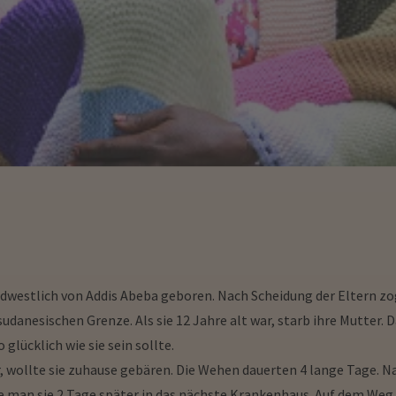
dwestlich von Addis Abeba geboren. Nach Scheidung der Eltern zog 
danesischen Grenze. Als sie 12 Jahre alt war, starb ihre Mutter. 
glücklich wie sie sein sollte.
, wollte sie zuhause gebären. Die Wehen dauerten 4 lange Tage. Na
te man sie 2 Tage später in das nächste Krankenhaus. Auf dem Weg