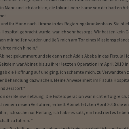
in Mann und ich dachten, die Inkontinenz käme von der harten Arb
net.
 und ihr Mann nach Jimma in das Regierungskrankenhaus. Sie blie
la Hospital gebracht wurde, war ich sehr besorgt. Wir hatten kein
n mir helfen würden und ließ mich am Tor eines Missionsgeländes
führte mich hinein.“
 Abinet gekümmert und sie dann nach Addis Abeba in das Fistula Ho
eitdem war Abinet bis zu ihrer letzten Operation im April 2018 
 gab die Hoffnung auf und ging. Ich schämte mich, zu Verwandten z
ner Behandlung dazwischen. Meine Anwesenheit im Fistula Hospital
nd zerstört.“
von der Beinverletzung. Die Fisteloperation war nicht erfolgreich
h einem neuen Verfahren, erhielt Abinet letzten April 2018 die en
hm, ich suche nur Heilung, ich habe es satt, ein frustriertes Leben 
haft zu führen. “
mant. Sie hilft uns, unser Leben durch freie, ganzheitliche und mü