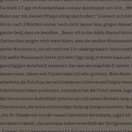
Sie blieb 3 Tage im Krankenhaus und war durchnässt von Urin. „Me
Mann war mit meiner Pflege völlig überfordert.“ Erinnert sich Abi
Als es nach 2 Wochen immer noch nicht besser war, gingen Abinet
ganze Geld, dass sie besaßen. „Bevor ich in das Addis Abeba Fistu
Option überzeugte mich mein Mann, dass die weißen Missionarinne
weiße Missionarin, als ich mich am Tor niedergekauert hatte und 
Die weiße Missionarin hatte sich drei Tage lang in ihrem Haus um
ganztägigen Autofahrt ankamen. Das war vor ungefähr 9 Jahren. S
diesen neun Jahren mit Fisteln habe ich sehr gelitten. Mein Mann
arbeitete als Putzfrau bei verschiedenen Lehrern und folgte mei
Inkontinenz leben zu können, trotzdem hat die Fistel meine Juge
Bei ihrem ersten Aufenthalt erholte sie sich sieben Monate lang 
Operationen, die keine vollständige Heilung bringen konnten. Nac
„Als Dr. Fekade mir von der neuen Operation berichtete, sagte ich i
die davon träumt, ein normales Leben innerhalb der Dorfgemeinsc
„Emaye“ (Dr. Catherine Hamlin) ist für uns so kostbar wie ein Dia