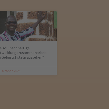
e soll nachhaltige
twicklungszusammenarbeit
i Geburtsfisteln aussehen?
. Oktober 2025