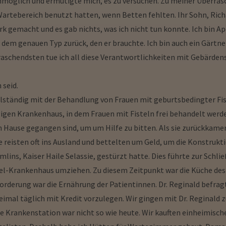
 unmöglich und ermutigte mich, es zu versuchen. Zu meiner Überras
s Wartebereich benutzt hatten, wenn Betten fehlten. Ihr Sohn, Rich
rk gemacht und es gab nichts, was ich nicht tun konnte. Ich bin Ap
 dem genauen Typ zurück, den er brauchte. Ich bin auch ein Gärtner,
schendsten tue ich all diese Verantwortlichkeiten mit Gebärdensp
 seid.
lständig mit der Behandlung von Frauen mit geburtsbedingter Fi
en Krankenhaus, in dem Frauen mit Fisteln frei behandelt werden
 Hause gegangen sind, um um Hilfe zu bitten. Als sie zurückkamen
ie reisten oft ins Ausland und bettelten um Geld, um die Konstruk
lins, Kaiser Haile Selassie, gestürzt hatte. Dies führte zur Schl
tel-Krankenhaus umziehen. Zu diesem Zeitpunkt war die Küche des
rderung war die Ernährung der Patientinnen. Dr. Reginald befragte
dreimal täglich mit Kredit vorzulegen. Wir gingen mit Dr. Reginald
ie Krankenstation war nicht so wie heute. Wir kauften einheimisch