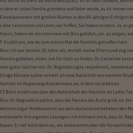
Für ihn ist es mehr als ein Arbeitsplatz. Es ist sein Zuhause, de
in dem er seine Familie gründete und Vater wurde, es ist immer no
Einzelpersonen mit großen Namen in den 60-jährigen Erfolgen de
Liebe Leserinnen und Leser, wir hoffen, Sie haben erraten. Ja, es
feiern, haben wir ein Interview mit Biru geführt, um zu zeigen, wi
F. Erzähl uns, wie du zum ersten Mal die Hamlins getroffen hast.
Biru: Ich war damals 20 Jahre alt, verließ meine Eltern und zog n
Hamlin gebeten, einen Job für mich zu finden. Dr. Catherine best
sehr guter Gärtner bin. Dr. Reginald sagte respektvoll, momentan 
Einige Monate später erhielt ich eine Nachricht von meinem Bruder
Gärtner im Regierungskrankenhaus an, in dem sie arbeiten.
F2 Bitte erzähl uns über den Aufenthalt der Hamlins im Leilte Ts
Biru: Dr. Reginald erzählte, dass die Passion der Ärzte groß ist.
betteln sogar Medikamente aus dem Ausland und beheben den Man
entwickeln ihre eigenen Lösungen. Ich erinnere mich, dass Dr. R
bauen. Er rief mich dann an, wir diskutierten über die Herausforde