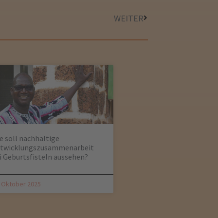
WEITER
e soll nachhaltige
twicklungszusammenarbeit
i Geburtsfisteln aussehen?
. Oktober 2025