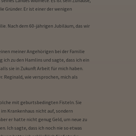
 seines Landes widmete. Es ist sein Zuhause,
e Gründer. Er ist einer der wenigen
ilie. Nach dem 60-jährigen Jubiläum, das wir
 einen meiner Angehörigen bei der Familie
 ich zu den Hamlins und sagte, dass ich ein
lls sie in Zukunft Arbeit für mich haben.
r. Reginald, wie versprochen, mich als
solche mit geburtsbedingten Fisteln. Sie
im Krankenhaus nicht auf, sondern
ber er hatte nicht genug Geld, um neue zu
n. Ich sagte, dass ich noch nie so etwas