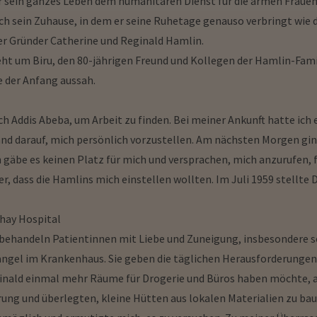
m er sein ganzes Leben dem humanitären Dienst für die armen Frauen
ch sein Zuhause, in dem er seine Ruhetage genauso verbringt wie di
r Gründer Catherine und Reginald Hamlin.
 geht um Biru, den 80-jährigen Freund und Kollegen der Hamlin-Fam
e der Anfang aussah.
ach Addis Abeba, um Arbeit zu finden. Bei meiner Ankunft hatte ich
and darauf, mich persönlich vorzustellen. Am nächsten Morgen ging
gäbe es keinen Platz für mich und versprachen, mich anzurufen, fa
, dass die Hamlins mich einstellen wollten. Im Juli 1959 stellte D
ehay Hospital
 Sie behandeln Patientinnen mit Liebe und Zuneigung, insbesondere 
gel im Krankenhaus. Sie geben die täglichen Herausforderungen 
eginald einmal mehr Räume für Drogerie und Büros haben möchte, a
rung und überlegten, kleine Hütten aus lokalen Materialien zu baue