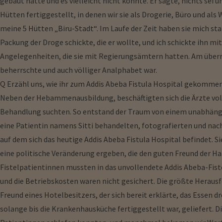
gebaut hätte und es vielleicht nicht könnte. Er sagte, nichts sei
Hütten fertiggestellt, in denen wir sie als Drogerie, Büro und al
meine 5 Hütten „Biru-Stadt“. Im Laufe der Zeit haben sie mich sta
Packung der Droge schickte, die er wollte, und ich schickte ihn mit
Angelegenheiten, die sie mit Regierungsämtern hatten. Am überra
beherrschte und auch völliger Analphabet war.
Q Erzähl uns, wie ihr zum Addis Abeba Fistula Hospital gekommen
Neben der Hebammenausbildung, beschäftigten sich die Ärzte vol
Behandlung suchten. So entstand der Traum von einem unabhängig
eine Patientin namens Sitti behandelten, fotografierten und nach
auf dem sich das heutige Addis Abeba Fistula Hospital befindet. S
eine politische Veränderung ergeben, die den guten Freund der Ham
Fistelpatientinnen mussten in das unvollendete Addis Abeba-Fis
und die Betriebskosten waren nicht gesichert. Die größte Herausfo
Freund eines Hotelbesitzers, der sich bereit erklärte, das Essen 
solange bis die Krankenhausküche fertiggestellt war, geliefert. D