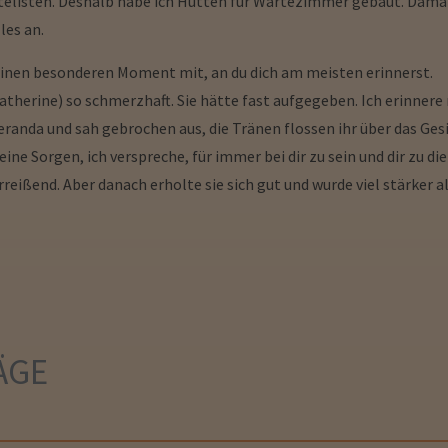
listen. Deshalb habe ich Hütten für Wartezimmer gebaut. Damal
les an.
e einen besonderen Moment mit, an du dich am meisten erinnerst.
 Catherine) so schmerzhaft. Sie hätte fast aufgegeben. Ich erinner
eranda und sah gebrochen aus, die Tränen flossen ihr über das Gesi
 keine Sorgen, ich verspreche, für immer bei dir zu sein und dir zu 
ißend. Aber danach erholte sie sich gut und wurde viel stärker als
ÄGE