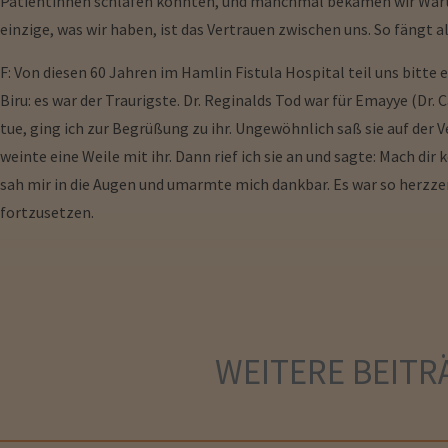
Patientinnen schlafen konnten, und manchmal bekamen wir Warte
einzige, was wir haben, ist das Vertrauen zwischen uns. So fängt al
F: Von diesen 60 Jahren im Hamlin Fistula Hospital teil uns bitt
Biru: es war der Traurigste. Dr. Reginalds Tod war für Emayye (Dr.
tue, ging ich zur Begrüßung zu ihr. Ungewöhnlich saß sie auf der V
weinte eine Weile mit ihr. Dann rief ich sie an und sagte: Mach dir
sah mir in die Augen und umarmte mich dankbar. Es war so herzzerre
fortzusetzen.
WEITERE
BEITR