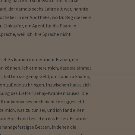
chung hatte ich schließlich fünf starke
ard, der damals sechs Jahre alt war, nannte
otheker in der Apotheke, wo Dr. Reg die leere
 Einkäufer, ein Agent für die Paare in
rache, weil ich ihre Sprache nicht
stel. Es kamen immer mehr Frauen, die
 können. Ich erinnere mich, dass sie einmal
, hatten sie genug Geld, um Land zu kaufen,
tion zuEnde zu bringen. Inzwischen hatte sich
ießung des Lielte Tsehay-Krankenhauses. Die
 Krankenhauses noch nicht fertiggestellt
 mich, was zu tun sei, und ich fand einen
 zum Hotel und testeten das Essen. Es wurde
e handgefertigte Betten, in denen die