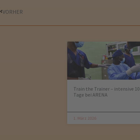
VORHER
Train the Trainer – intensive 10
Tage bei ARENA
1. März 2026