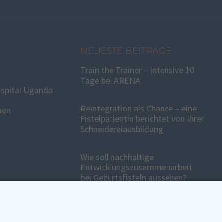
NEUESTE BEITRÄGE
Train the Trainer – intensive 10
Tage bei ARENA
spital Uganda
Reintegration als Chance – eine
uen
Fistelpatientin berichtet von Ihrer
Schneidereiausbildung
Wie soll nachhaltige
Entwicklungszusammenarbeit
bei Geburtsfisteln aussehen?