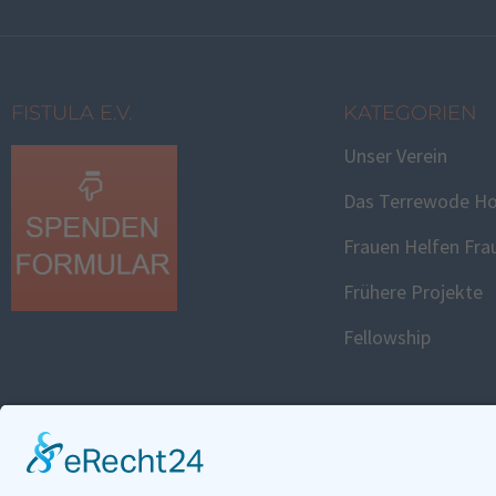
FISTULA E.V.
KATEGORIEN
Unser Verein
Das Terrewode Ho
Frauen Helfen Fra
Frühere Projekte
Fellowship