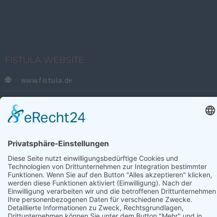
FISTULA WEBSITE
www.fistula.de
SOCIAL
SPENDEN
Zum Spendenformular