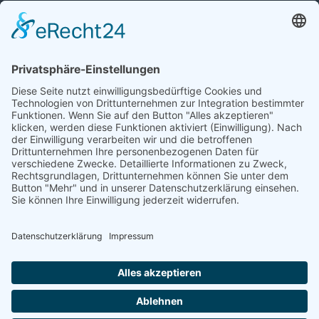
FISTULA WEBSITE
www.fistula.de
SOCIAL
SPENDEN
Zum Spendenformular