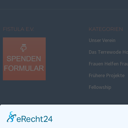
FISTULA E.V.
KATEGORIEN
Unser Verein
Das Terrewode Ho
Frauen Helfen Fra
Frühere Projekte
Fellowship