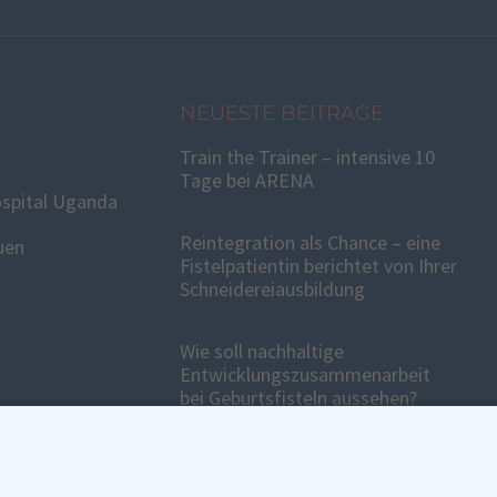
NEUESTE BEITRÄGE
Train the Trainer – intensive 10
Tage bei ARENA
spital Uganda
Reintegration als Chance – eine
uen
Fistelpatientin berichtet von Ihrer
Schneidereiausbildung
Wie soll nachhaltige
Entwicklungszusammenarbeit
bei Geburtsfisteln aussehen?