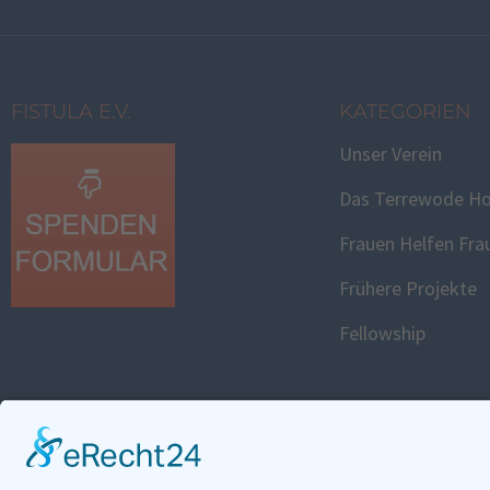
FISTULA E.V.
KATEGORIEN
Unser Verein
Das Terrewode Ho
Frauen Helfen Fra
Frühere Projekte
Fellowship