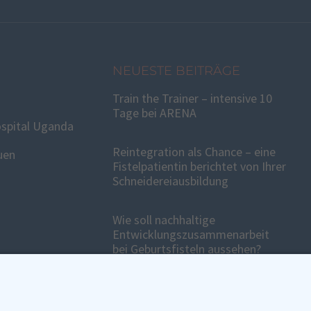
NEUESTE BEITRÄGE
Train the Trainer – intensive 10
Tage bei ARENA
spital Uganda
Reintegration als Chance – eine
uen
Fistelpatientin berichtet von Ihrer
Schneidereiausbildung
Wie soll nachhaltige
Entwicklungszusammenarbeit
bei Geburtsfisteln aussehen?