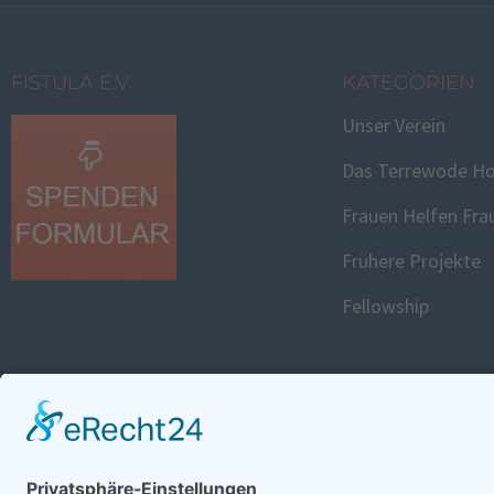
FISTULA E.V.
KATEGORIEN
Unser Verein
Das Terrewode Ho
Frauen Helfen Fra
Frühere Projekte
Fellowship
FISTULA WEBS