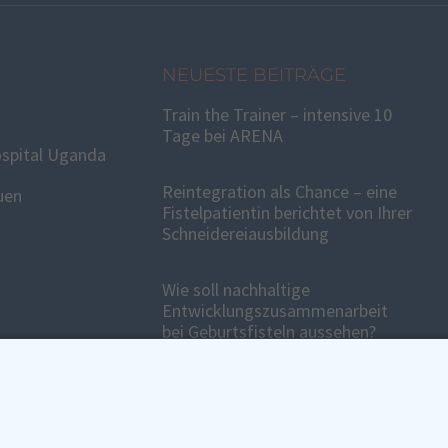
NEUESTE BEITRÄGE
Train the Trainer – intensive 10
Tage bei ARENA
spital Uganda
Reintegration als Chance – eine
uen
Fistelpatientin berichtet von Ihrer
Schneidereiausbildung
Wie soll nachhaltige
Entwicklungszusammenarbeit
bei Geburtsfisteln aussehen?
ITE
SOCIAL