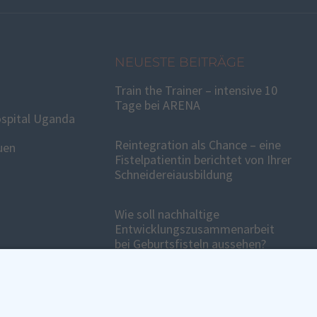
NEUESTE BEITRÄGE
Train the Trainer – intensive 10
Tage bei ARENA
spital Uganda
Reintegration als Chance – eine
uen
Fistelpatientin berichtet von Ihrer
Schneidereiausbildung
Wie soll nachhaltige
Entwicklungszusammenarbeit
bei Geburtsfisteln aussehen?
ITE
SOCIAL