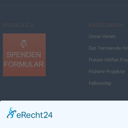
FISTULA E.V.
KATEGORIEN
Unser Verein
Das Terrewode Ho
Frauen Helfen Fra
Frühere Projekte
Fellowship
FISTULA WEBS