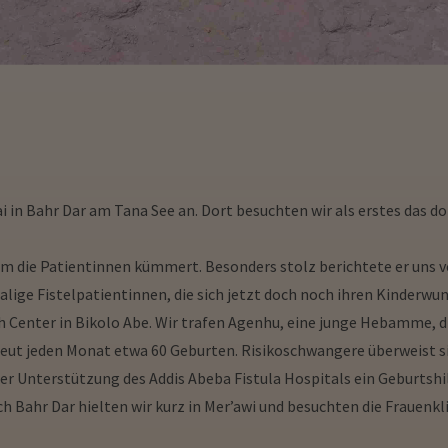
in Bahr Dar am Tana See an. Dort besuchten wir als erstes das dor
um die Patientinnen kümmert. Besonders stolz berichtete er uns v
ge Fistelpatientinnen, die sich jetzt doch noch ihren Kinderwun
 Center in Bikolo Abe. Wir trafen Agenhu, eine junge Hebamme, d
treut jeden Monat etwa 60 Geburten. Risikoschwangere überweist s
ler Unterstützung des Addis Abeba Fistula Hospitals ein Geburtsh
 Bahr Dar hielten wir kurz in Mer’awi und besuchten die Frauenkl